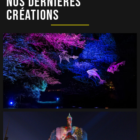
NOS 
DERNIÈRES 
CRÉATIONS 
ARBORESCENCES
Création
Vidéomapping