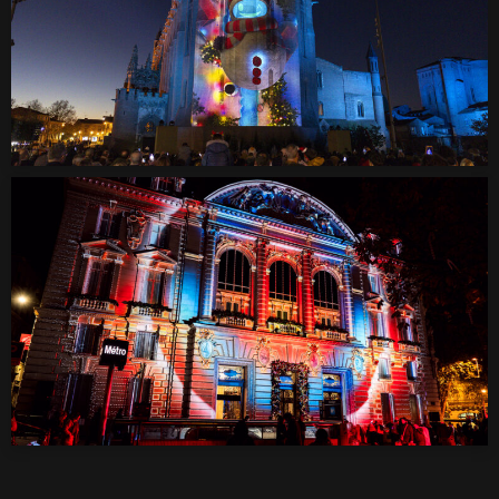
LE DÉFI DE NOËL
Création
Vidéomapping
CEPAC
Création
Vidéomapping